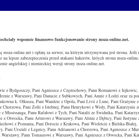
echciały wspomóc finansowo funkcjonowanie strony msza-online.net.
 msza-online.net i opłatę za serwer, na którym utrzymywana jest strona. Jeśli
e na lepsze zabezepieczenia przed atakami hakerów, któych strona msza-online
enie angielskiej i niemieckiej wersji strony msza-online.net.
:
wie z Bydgoszczy, Pani Agnieszce z Częstochowy, Panu Romanowi z Jejkowic,
i Irenie z Warszawy, Pani Danucie z Subkowych, Pani Annie z Łodzi oraz za p
Bukowna k. Olkusza, Pani Wandzie z Opola, Pani Livii z Lune, Pani Grażynie z
 Chorzowa, Pani Zofii z Istebnej, Panu Henrykowi z Wisły, Pani Katarzynie z
 z Mississauga, Panu Rafałowi z Tych, Pani Natalii ze Świdnika, Pani Katarzyn
e z Otwocka, Panu Arturowi z Warszawy, Pani Alinie z Dębicy, Pani Justynie 
chowi z Poznania, Pani Dorocie z Krakowa, Pani Wioletcie z Bielska-Białej, 
awy, Pani Urszuli z Legnicy, Panu Adrianowi a Chorzowa, Pani Agnieszce z M
 z Warszawy, Panu Tomaszowi z Warszawy, Pani Agnieszce z Otwocka, Pani Ka