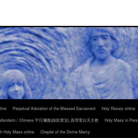
line
Perpetual Adoration of the Blessed Sacrament
Holy Rosary online
in Mandarin / Chinese 平日彌撒(錄影實況) 真理電台天主教
Holy Mass in Pers
ch Holy Mass online
Chaplet of the Divine Mercy