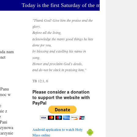
Today is the first Saturday of the month. We encourage
"Thank God! Give him the praise and the
glory.
Before all the living,
acknowledge the many good things he has
done for you,
 uda nam
by blessing and extolling his name in
.net
song.
Honor and proclaim God’s deeds,
and do not be slack in praising him."
TB 12:1, 6
 Panu
Please consider a donation
omoc w
to support the website with
PayPal
e
ie z
z
Pani
urzynowa
Android application to watch Holy
tarzynie
Mass online