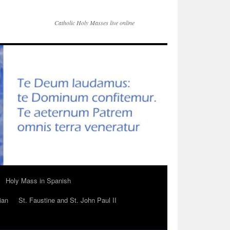
Catholic Holy Masses live online
Holy Mass in Spanish
ian
St. Faustine and St. John Paul II