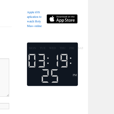
Apple iOS
aplication to
watch Holy
Mass online
MON
TUE
WED
THU
FRI
SAT
SUN
PM