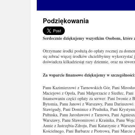
Podziękowania
Serdecznie dziękujemy wszystkim Osobom, które z
Otrzymane środki posłużą do opłaty rocznej za domenę
się zebrać więcej środków chcielibyśmy wykorzystać j
doświadcza kilkadziesiąt razy dziennie, oraz na stworz
Za wsparcie finansowe dziękujemy w szczególności
Panu Kazimierzowi z Tarnowskich Gór, Pani Mirosła
Maciejowi z Opola, Pani Małgorzacie z Siedlec, Pan
finansowaniu części opłaty za serwer: Pani Iwonie z 
Bytomia, Panu Janowi z Warszawy, Panu Dariuszowi z
Stawigudy, Pani Dominice z Prudnika, Pani Krystynie
Pułtuska, Panu Jarosławowi z Tarnowa, Pani Agnieszc
Warszawy, Panu Sławomirowi z Kraśnika, Panu Wojcie
Annie z Jastrzębia-Zdroju, Pani Katarzynie z Warsz
Kościelnego, Pani Barbarze z Piotrowa, Pani Marcie